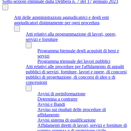
Sotto-sezioni eliminate dalla Delibera n. 7 del 17 gennaio 2023
Atti delle amministrazioni aggiudicatrici e degli enti
aggiudicatori distintamente per ogni procedura
Atti relativi alla programmazione di lavori, opere,
servizi e forniture
Programma biennale degli acquisiti di beni e
servizi
Programma triennale dei lavori pubblici
Atti relativi alle procedure per l'affidamento di appalti
pubblici di servizi, forniture, lavori e opere, di concorsi
pubblici di progettazione, di concorsi di idee e di
concessioni
Avvisi di preinformazione
Determina a contrarre
Avvisi e Bandi
Avviso sui risultati delle procedure di
affidamento
Avvisi sistema di qualificazione
Affidamenti diretti di lavori, servizi e forniture di
somma urgenza e di protezione civile