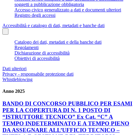
soggetti a pubblicazione obbligatoria
Accesso civico generalizzato a dati e documenti ulteriori
Registro degli accessi
Accessibilità e catalogo di dati, metadati e banche dati
Catalogo dei dati, metadati e della banche dati
Regolamenti
Dichiarazione di accessibilità
Obiettivi di accessibilità
Dati ulteriori
Privacy - responsabile protezione dati
Whistleblowing
Anno 2025
BANDO DI CONCORSO PUBBLICO PER ESAMI
PER LA COPERTURA DI N. 1 POSTO DI
“ISTRUTTORE TECNICO” Ex Cat. “C” A
TEMPO INDETERMINATO E A TEMPO PIENO
DA ASSEGNARE ALL’UFFICIO TECNICO –