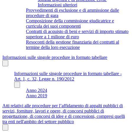
Informazioni ulteriori
Provvedimenti di esclusione e di ammissione dalle
procedure di gara
Composizione della commissione giudicatrice e
curricula dei suoi componenti
Contratti di acquisto di beni e servizi di importo stimato
superiore a 1 milione di euro
Resoconti della gestione finanziaria dei contratti al
termine della loro esecuzione
Informazioni sulle singole procedure in formato tabellare
Informazioni sulle singole procedure in formato tabellare -
Art. 1, c. 32, Legge n. 190/2012
Anno 2024
Anno 2019
Atti relativi alle procedure per l’affidamento di appalti pubblici di
servizi, forniture, lavori e opere, di concorsi pubblici di
progettazione, di concorsi di idee e di concessioni, compresi quelli
tra enti nell'ambito del settore pubblico