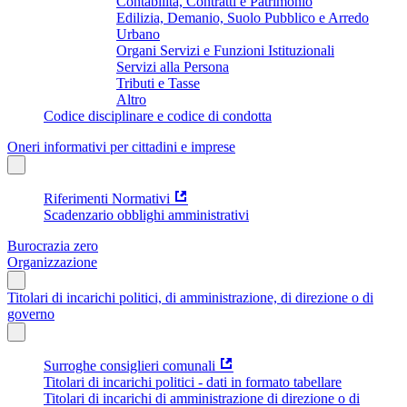
Contabilità, Contratti e Patrimonio
Edilizia, Demanio, Suolo Pubblico e Arredo
Urbano
Organi Servizi e Funzioni Istituzionali
Servizi alla Persona
Tributi e Tasse
Altro
Codice disciplinare e codice di condotta
Oneri informativi per cittadini e imprese
Riferimenti Normativi
Scadenzario obblighi amministrativi
Burocrazia zero
Organizzazione
Titolari di incarichi politici, di amministrazione, di direzione o di
governo
Surroghe consiglieri comunali
Titolari di incarichi politici - dati in formato tabellare
Titolari di incarichi di amministrazione di direzione o di