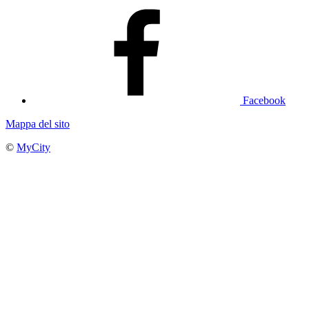
Facebook
Mappa del sito
©
MyCity