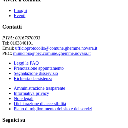
Luoghi
Eventi
Contatti
P.IVA: 00167670033
Tel: 0163840101
Email:
ufficioprotocollo@comune.ghemme.novara.it
PEC:
municipio@pec.comune.ghemme.novara.it
Leggi le FAQ
Prenotazione appuntamento
Segnalazione disservizio
Richiesta d'assistenza
Amministrazione trasparente
Informativa privacy
Note legali
Dichiarazione di accessibilità
Piano di miglioramento del sito e dei servizi
Seguici su