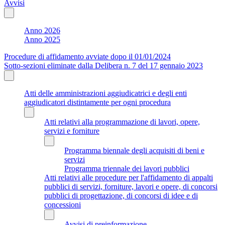
Avvisi
Anno 2026
Anno 2025
Procedure di affidamento avviate dopo il 01/01/2024
Sotto-sezioni eliminate dalla Delibera n. 7 del 17 gennaio 2023
Atti delle amministrazioni aggiudicatrici e degli enti
aggiudicatori distintamente per ogni procedura
Atti relativi alla programmazione di lavori, opere,
servizi e forniture
Programma biennale degli acquisiti di beni e
servizi
Programma triennale dei lavori pubblici
Atti relativi alle procedure per l'affidamento di appalti
pubblici di servizi, forniture, lavori e opere, di concorsi
pubblici di progettazione, di concorsi di idee e di
concessioni
Avvisi di preinformazione