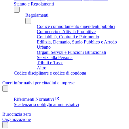
Statuto e Regolamenti
Regolamenti
Codice comportamento dipendenti pubblici
Commercio e Attività Produttive
Contabilità, Contratti e Patrimonio
Edilizia, Demanio, Suolo Pubblico e Arredo
Urbano
Organi Servizi e Funzioni Istituzionali
Servizi alla Persona
Tributi e Tasse
Altro
Codice disciplinare e codice di condotta
Oneri informativi per cittadini e imprese
Riferimenti Normativi
Scadenzario obblighi amministrativi
Burocrazia zero
Organizzazione