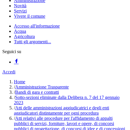
Amministrazione
Novità
Servizi
Vivere il comune
Accesso all'informazione
Acqua
Agricoltura
Tutti gli argomenti...
Seguici su
Accedi
Home
/
Amministrazione Trasparente
/
Bandi di gara e contratti
/
Sotto-sezioni eliminate dalla Delibera n. 7 del 17 gennaio
2023
/
Atti delle amministrazioni aggiudicatrici e degli enti
aggiudicatori distintamente per ogni procedura
/
Atti relativi alle procedure per l'affidamento di appalti
pubblici di servizi, forniture, lavori e opere, di concorsi
pubblici di progettazione, di concorsi di idee e di concessioni