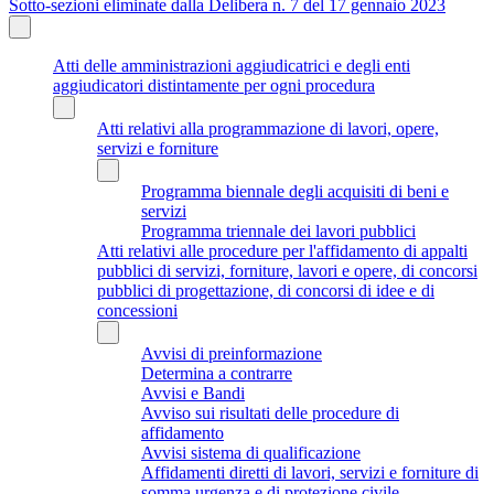
Sotto-sezioni eliminate dalla Delibera n. 7 del 17 gennaio 2023
Atti delle amministrazioni aggiudicatrici e degli enti
aggiudicatori distintamente per ogni procedura
Atti relativi alla programmazione di lavori, opere,
servizi e forniture
Programma biennale degli acquisiti di beni e
servizi
Programma triennale dei lavori pubblici
Atti relativi alle procedure per l'affidamento di appalti
pubblici di servizi, forniture, lavori e opere, di concorsi
pubblici di progettazione, di concorsi di idee e di
concessioni
Avvisi di preinformazione
Determina a contrarre
Avvisi e Bandi
Avviso sui risultati delle procedure di
affidamento
Avvisi sistema di qualificazione
Affidamenti diretti di lavori, servizi e forniture di
somma urgenza e di protezione civile