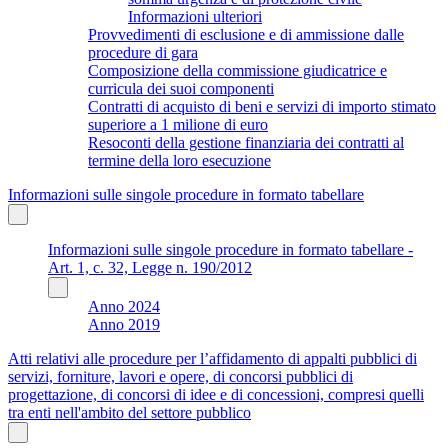
Informazioni ulteriori
Provvedimenti di esclusione e di ammissione dalle
procedure di gara
Composizione della commissione giudicatrice e
curricula dei suoi componenti
Contratti di acquisto di beni e servizi di importo stimato
superiore a 1 milione di euro
Resoconti della gestione finanziaria dei contratti al
termine della loro esecuzione
Informazioni sulle singole procedure in formato tabellare
Informazioni sulle singole procedure in formato tabellare -
Art. 1, c. 32, Legge n. 190/2012
Anno 2024
Anno 2019
Atti relativi alle procedure per l’affidamento di appalti pubblici di
servizi, forniture, lavori e opere, di concorsi pubblici di
progettazione, di concorsi di idee e di concessioni, compresi quelli
tra enti nell'ambito del settore pubblico