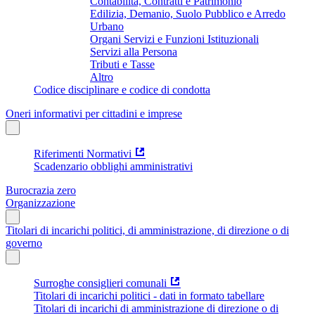
Contabilità, Contratti e Patrimonio
Edilizia, Demanio, Suolo Pubblico e Arredo
Urbano
Organi Servizi e Funzioni Istituzionali
Servizi alla Persona
Tributi e Tasse
Altro
Codice disciplinare e codice di condotta
Oneri informativi per cittadini e imprese
Riferimenti Normativi
Scadenzario obblighi amministrativi
Burocrazia zero
Organizzazione
Titolari di incarichi politici, di amministrazione, di direzione o di
governo
Surroghe consiglieri comunali
Titolari di incarichi politici - dati in formato tabellare
Titolari di incarichi di amministrazione di direzione o di