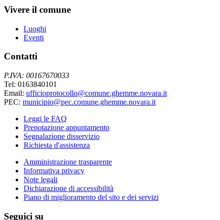
Vivere il comune
Luoghi
Eventi
Contatti
P.IVA: 00167670033
Tel: 0163840101
Email:
ufficioprotocollo@comune.ghemme.novara.it
PEC:
municipio@pec.comune.ghemme.novara.it
Leggi le FAQ
Prenotazione appuntamento
Segnalazione disservizio
Richiesta d'assistenza
Amministrazione trasparente
Informativa privacy
Note legali
Dichiarazione di accessibilità
Piano di miglioramento del sito e dei servizi
Seguici su