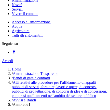
Amministrazione
Novità
Servizi
Vivere il comune
Accesso all'informazione
Acqua
Agricoltura
Tutti gli argomenti...
Seguici su
Accedi
Home
/
Amministrazione Trasparente
/
Bandi di gara e contratti
/
Atti relativi alle procedure per l’affidamento di appalti
pubblici di servizi, forniture, lavori e opere, di concorsi
pubblici di progettazione, di concorsi di idee e di concessioni,
compresi quelli tra enti nell'ambito del settore pubblico
/
Avvisi e Bandi
/
Anno 2021