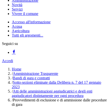
Amministrazione
Novità
Servizi
Vivere il comune
Accesso all'informazione
Acqua
Agricoltura
Tutti gli argomenti...
Seguici su
Accedi
Home
/
Amministrazione Trasparente
/
Bandi di gara e contratti
/
Sotto-sezioni eliminate dalla Delibera n. 7 del 17 gennaio
2023
/
Atti delle amministrazioni aggiudicatrici e degli enti
aggiudicatori distintamente per ogni procedura
/
Provvedimenti di esclusione e di ammissione dalle procedure
di gara