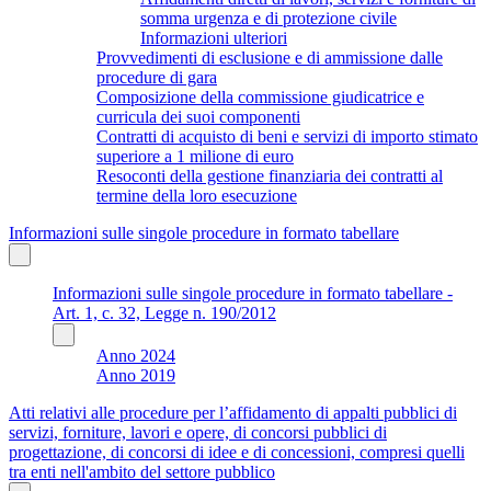
somma urgenza e di protezione civile
Informazioni ulteriori
Provvedimenti di esclusione e di ammissione dalle
procedure di gara
Composizione della commissione giudicatrice e
curricula dei suoi componenti
Contratti di acquisto di beni e servizi di importo stimato
superiore a 1 milione di euro
Resoconti della gestione finanziaria dei contratti al
termine della loro esecuzione
Informazioni sulle singole procedure in formato tabellare
Informazioni sulle singole procedure in formato tabellare -
Art. 1, c. 32, Legge n. 190/2012
Anno 2024
Anno 2019
Atti relativi alle procedure per l’affidamento di appalti pubblici di
servizi, forniture, lavori e opere, di concorsi pubblici di
progettazione, di concorsi di idee e di concessioni, compresi quelli
tra enti nell'ambito del settore pubblico