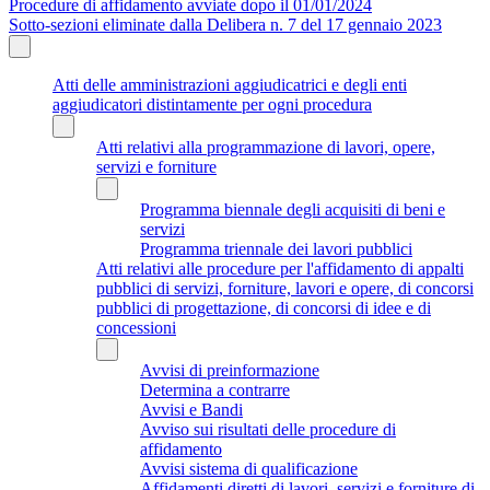
Procedure di affidamento avviate dopo il 01/01/2024
Sotto-sezioni eliminate dalla Delibera n. 7 del 17 gennaio 2023
Atti delle amministrazioni aggiudicatrici e degli enti
aggiudicatori distintamente per ogni procedura
Atti relativi alla programmazione di lavori, opere,
servizi e forniture
Programma biennale degli acquisiti di beni e
servizi
Programma triennale dei lavori pubblici
Atti relativi alle procedure per l'affidamento di appalti
pubblici di servizi, forniture, lavori e opere, di concorsi
pubblici di progettazione, di concorsi di idee e di
concessioni
Avvisi di preinformazione
Determina a contrarre
Avvisi e Bandi
Avviso sui risultati delle procedure di
affidamento
Avvisi sistema di qualificazione
Affidamenti diretti di lavori, servizi e forniture di