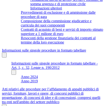
somma urgenza e di protezione civile
Informazioni ulteriori
Provvedimenti di esclusione e di ammissione dalle
procedure di gara
Composizione della commissione giudicatrice e
curricula dei suoi componenti
Contratti di acquisto di beni e servizi di importo stimato
superiore a 1 milione di euro
Resoconti della gestione finanziaria dei contratti al
termine della loro esecuzione
Informazioni sulle singole procedure in formato tabellare
Informazioni sulle singole procedure in formato tabellare -
Art. 1, c. 32, Legge n. 190/2012
Anno 2024
Anno 2019
Atti relativi alle procedure per l’affidamento di appalti pubblici di
servizi, forniture, lavori e opere, di concorsi pubblici di
progettazione, di concorsi di idee e di concessioni, compresi quelli
tra enti nell'ambito del settore pubblico