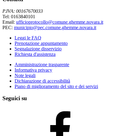
P.IVA: 00167670033
Tel: 0163840101
Email:
ufficioprotocollo@comune.ghemme.novara.it
PEC:
municipio@pec.comune.ghemme.novara.it
Leggi le FAQ
Prenotazione appuntamento
Segnalazione disservizio
Richiesta d'assistenza
Amministrazione trasparente
Informativa privacy
Note legali
Dichiarazione di accessibilità
Piano di miglioramento del sito e dei servizi
Seguici su