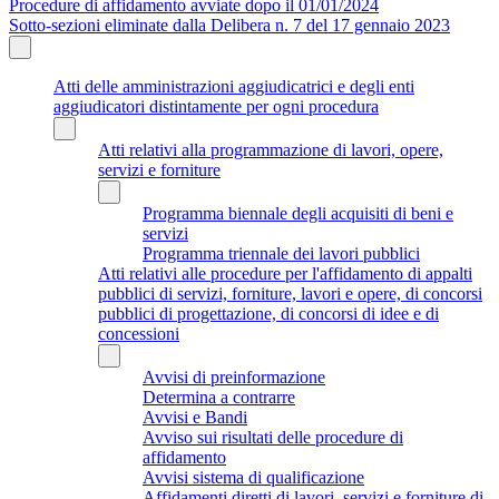
Procedure di affidamento avviate dopo il 01/01/2024
Sotto-sezioni eliminate dalla Delibera n. 7 del 17 gennaio 2023
Atti delle amministrazioni aggiudicatrici e degli enti
aggiudicatori distintamente per ogni procedura
Atti relativi alla programmazione di lavori, opere,
servizi e forniture
Programma biennale degli acquisiti di beni e
servizi
Programma triennale dei lavori pubblici
Atti relativi alle procedure per l'affidamento di appalti
pubblici di servizi, forniture, lavori e opere, di concorsi
pubblici di progettazione, di concorsi di idee e di
concessioni
Avvisi di preinformazione
Determina a contrarre
Avvisi e Bandi
Avviso sui risultati delle procedure di
affidamento
Avvisi sistema di qualificazione
Affidamenti diretti di lavori, servizi e forniture di