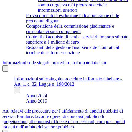
somma urgenza e di protezione civile
Informazioni ulteriori
Provvedimenti di esclusione e di ammissione dalle
procedure di gara
Composizione della commissione giudicatrice e
curricula dei suoi componenti
Contratti di acquisto di beni e servizi di importo stimato
superiore a 1 milione di euro
Resoconti della gestione finanziaria dei contratti al
termine della loro esecuzione
Informazioni sulle singole procedure in formato tabellare
Informazioni sulle singole procedure in formato tabellare -
Art. 1, c. 32, Legge n. 190/2012
Anno 2024
Anno 2019
Atti relativi alle procedure per l’affidamento di appalti pubblici di
servizi, forniture, lavori e opere, di concorsi pubblici di
progettazione, di concorsi di idee e di concessioni, compresi quelli
tra enti nell'ambito del settore pubblico