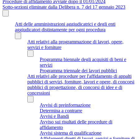
Procedure di affidamento avviate dopo il 01/01/2024
Sotto-sezioni eliminate dalla Delibera n. 7 del 17 gennaio 2023
Atti delle amministrazioni aggiudicatrici e degli enti
aggiudicatori distintamente per ogni procedura
Atti relativi alla programmazione di lavori, opere,
servizi e forniture
Programma biennale degli acquisiti di beni e
servizi
Programma triennale dei lavori pubblici
Atti relativi alle procedure per l'affidamento di appalti
pubblici di servizi, forniture, lavori e opere, di concorsi
pubblici di progettazione, di concorsi di idee e di
concessioni
Avvisi di preinformazione
Determina a contrarre
Avvisi e Bandi
Avviso sui risultati delle procedure di
affidamento
Avvisi sistema di qualificazione
Affidamenti diretti di lavori, servizi e forniture di