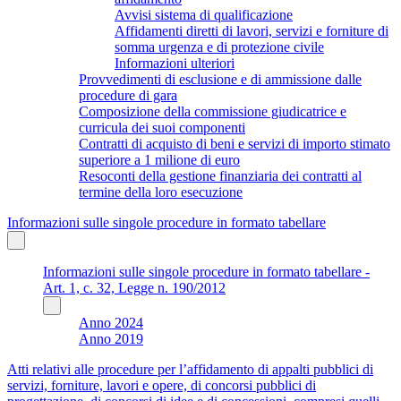
Avvisi sistema di qualificazione
Affidamenti diretti di lavori, servizi e forniture di
somma urgenza e di protezione civile
Informazioni ulteriori
Provvedimenti di esclusione e di ammissione dalle
procedure di gara
Composizione della commissione giudicatrice e
curricula dei suoi componenti
Contratti di acquisto di beni e servizi di importo stimato
superiore a 1 milione di euro
Resoconti della gestione finanziaria dei contratti al
termine della loro esecuzione
Informazioni sulle singole procedure in formato tabellare
Informazioni sulle singole procedure in formato tabellare -
Art. 1, c. 32, Legge n. 190/2012
Anno 2024
Anno 2019
Atti relativi alle procedure per l’affidamento di appalti pubblici di
servizi, forniture, lavori e opere, di concorsi pubblici di