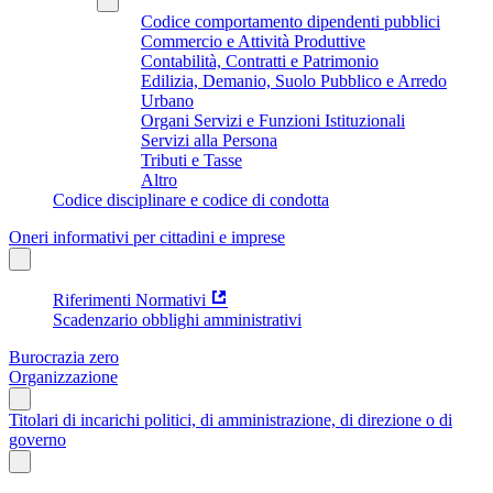
Codice comportamento dipendenti pubblici
Commercio e Attività Produttive
Contabilità, Contratti e Patrimonio
Edilizia, Demanio, Suolo Pubblico e Arredo
Urbano
Organi Servizi e Funzioni Istituzionali
Servizi alla Persona
Tributi e Tasse
Altro
Codice disciplinare e codice di condotta
Oneri informativi per cittadini e imprese
Riferimenti Normativi
Scadenzario obblighi amministrativi
Burocrazia zero
Organizzazione
Titolari di incarichi politici, di amministrazione, di direzione o di
governo