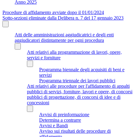
Anno 2025
Procedure di affidamento avviate dopo il 01/01/2024
Sotto-sezioni eliminate dalla Delibera n. 7 del 17 gennaio 2023
Atti delle amministrazioni aggiudicatrici e degli enti
aggiudicatori distintamente per ogni procedura
Atti relativi alla programmazione di lavori, opere,
servizi e forniture
Programma biennale degli acquisiti di beni e
servizi
Programma triennale dei lavori pubblici
Atti relativi alle procedure per l'affidamento di appalti
pubblici di servizi, forniture, lavori e opere, di concorsi
pubblici di progettazione, di concorsi di idee e di
concessioni
Avvisi di preinformazione
Determina a contrarre
Avvisi e Bandi
Avviso sui risultati delle procedure di
affidamento