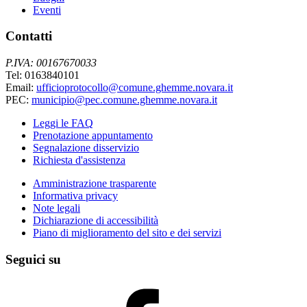
Eventi
Contatti
P.IVA: 00167670033
Tel: 0163840101
Email:
ufficioprotocollo@comune.ghemme.novara.it
PEC:
municipio@pec.comune.ghemme.novara.it
Leggi le FAQ
Prenotazione appuntamento
Segnalazione disservizio
Richiesta d'assistenza
Amministrazione trasparente
Informativa privacy
Note legali
Dichiarazione di accessibilità
Piano di miglioramento del sito e dei servizi
Seguici su