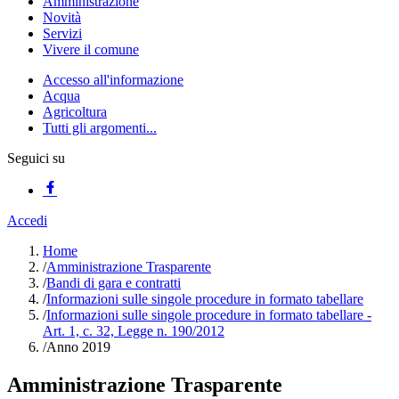
Amministrazione
Novità
Servizi
Vivere il comune
Accesso all'informazione
Acqua
Agricoltura
Tutti gli argomenti...
Seguici su
Accedi
Home
/
Amministrazione Trasparente
/
Bandi di gara e contratti
/
Informazioni sulle singole procedure in formato tabellare
/
Informazioni sulle singole procedure in formato tabellare -
Art. 1, c. 32, Legge n. 190/2012
/
Anno 2019
Amministrazione Trasparente