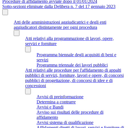
Procedure di affidamento avviate dopo il 01/01/2024
Sotto-sezioni eliminate dalla Delibera n. 7 del 17 gennaio 2023
Atti delle amministrazioni aggiudicatrici e degli enti
aggiudicatori distintamente per ogni procedura
Atti relativi alla programmazione di lavori, opere,
servizi e forniture
Programma biennale degli acquisiti di beni e
servizi
Programma triennale dei lavori pubblici
Atti relativi alle procedure per l'affidamento di appalti
pubblici di servizi, forniture, lavori e opere, di concorsi
pubblici di progettazione, di concorsi di idee e di
concessioni
Avvisi di preinformazione
Determina a contrarre
Avvisi e Bandi
Avviso sui risultati delle procedure di
affidamento
Avvisi sistema di qualificazione
Affidamenti diretti di lavori, servizi e forniture di