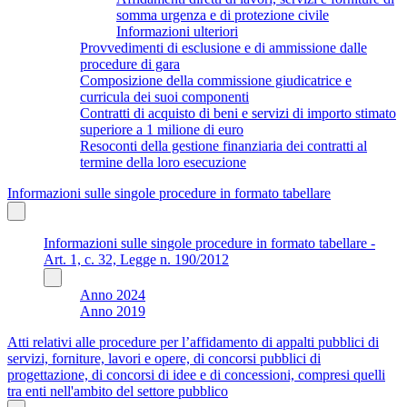
somma urgenza e di protezione civile
Informazioni ulteriori
Provvedimenti di esclusione e di ammissione dalle
procedure di gara
Composizione della commissione giudicatrice e
curricula dei suoi componenti
Contratti di acquisto di beni e servizi di importo stimato
superiore a 1 milione di euro
Resoconti della gestione finanziaria dei contratti al
termine della loro esecuzione
Informazioni sulle singole procedure in formato tabellare
Informazioni sulle singole procedure in formato tabellare -
Art. 1, c. 32, Legge n. 190/2012
Anno 2024
Anno 2019
Atti relativi alle procedure per l’affidamento di appalti pubblici di
servizi, forniture, lavori e opere, di concorsi pubblici di
progettazione, di concorsi di idee e di concessioni, compresi quelli
tra enti nell'ambito del settore pubblico