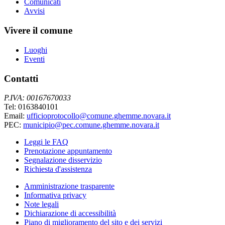
Comunicati
Avvisi
Vivere il comune
Luoghi
Eventi
Contatti
P.IVA: 00167670033
Tel: 0163840101
Email:
ufficioprotocollo@comune.ghemme.novara.it
PEC:
municipio@pec.comune.ghemme.novara.it
Leggi le FAQ
Prenotazione appuntamento
Segnalazione disservizio
Richiesta d'assistenza
Amministrazione trasparente
Informativa privacy
Note legali
Dichiarazione di accessibilità
Piano di miglioramento del sito e dei servizi