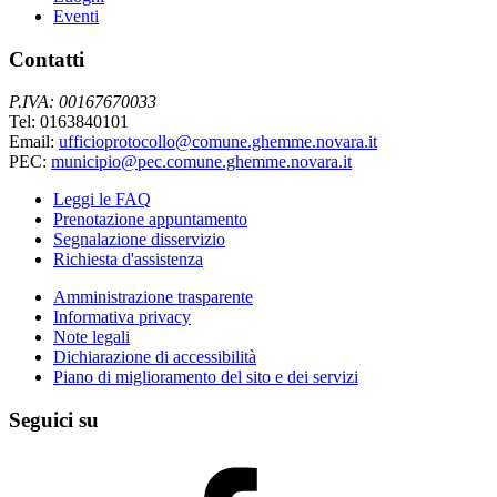
Eventi
Contatti
P.IVA: 00167670033
Tel: 0163840101
Email:
ufficioprotocollo@comune.ghemme.novara.it
PEC:
municipio@pec.comune.ghemme.novara.it
Leggi le FAQ
Prenotazione appuntamento
Segnalazione disservizio
Richiesta d'assistenza
Amministrazione trasparente
Informativa privacy
Note legali
Dichiarazione di accessibilità
Piano di miglioramento del sito e dei servizi
Seguici su