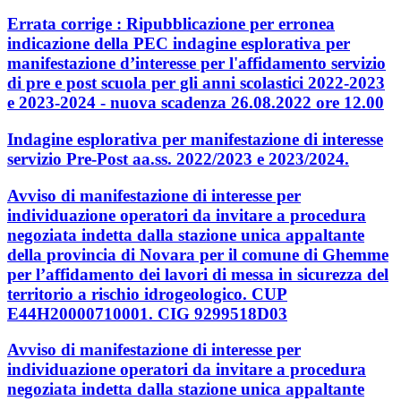
Errata corrige : Ripubblicazione per erronea
indicazione della PEC indagine esplorativa per
manifestazione d’interesse per l'affidamento servizio
di pre e post scuola per gli anni scolastici 2022-2023
e 2023-2024 - nuova scadenza 26.08.2022 ore 12.00
Indagine esplorativa per manifestazione di interesse
servizio Pre-Post aa.ss. 2022/2023 e 2023/2024.
Avviso di manifestazione di interesse per
individuazione operatori da invitare a procedura
negoziata indetta dalla stazione unica appaltante
della provincia di Novara per il comune di Ghemme
per l’affidamento dei lavori di messa in sicurezza del
territorio a rischio idrogeologico. CUP
E44H20000710001. CIG 9299518D03
Avviso di manifestazione di interesse per
individuazione operatori da invitare a procedura
negoziata indetta dalla stazione unica appaltante