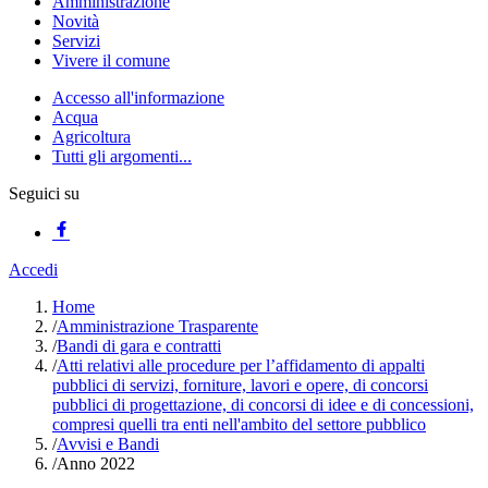
Amministrazione
Novità
Servizi
Vivere il comune
Accesso all'informazione
Acqua
Agricoltura
Tutti gli argomenti...
Seguici su
Accedi
Home
/
Amministrazione Trasparente
/
Bandi di gara e contratti
/
Atti relativi alle procedure per l’affidamento di appalti
pubblici di servizi, forniture, lavori e opere, di concorsi
pubblici di progettazione, di concorsi di idee e di concessioni,
compresi quelli tra enti nell'ambito del settore pubblico
/
Avvisi e Bandi
/
Anno 2022