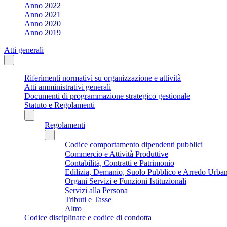
Anno 2022
Anno 2021
Anno 2020
Anno 2019
Atti generali
Riferimenti normativi su organizzazione e attività
Atti amministrativi generali
Documenti di programmazione strategico gestionale
Statuto e Regolamenti
Regolamenti
Codice comportamento dipendenti pubblici
Commercio e Attività Produttive
Contabilità, Contratti e Patrimonio
Edilizia, Demanio, Suolo Pubblico e Arredo Urba
Organi Servizi e Funzioni Istituzionali
Servizi alla Persona
Tributi e Tasse
Altro
Codice disciplinare e codice di condotta