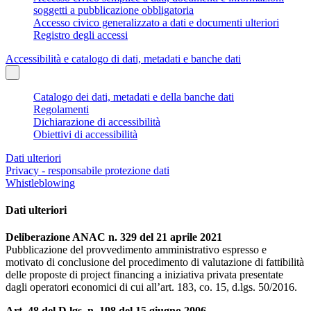
soggetti a pubblicazione obbligatoria
Accesso civico generalizzato a dati e documenti ulteriori
Registro degli accessi
Accessibilità e catalogo di dati, metadati e banche dati
Catalogo dei dati, metadati e della banche dati
Regolamenti
Dichiarazione di accessibilità
Obiettivi di accessibilità
Dati ulteriori
Privacy - responsabile protezione dati
Whistleblowing
Dati ulteriori
Deliberazione ANAC n. 329 del 21 aprile 2021
Pubblicazione del provvedimento amministrativo espresso e
motivato di conclusione del procedimento di valutazione di fattibilità
delle proposte di project financing a iniziativa privata presentate
dagli operatori economici di cui all’art. 183, co. 15, d.lgs. 50/2016.
Art. 48 del D.lgs. n. 198 del 15 giugno 2006