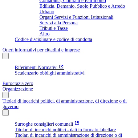
Contabilità, Contratti e Patrimonio
Edilizia, Demanio, Suolo Pubblico e Arredo
Urbano
Organi Servizi e Funzioni Istituzionali
Servizi alla Persona
Tributi e Tasse
Altro
Codice disciplinare e codice di condotta
Oneri informativi per cittadini e imprese
Riferimenti Normativi
Scadenzario obblighi amministrativi
Burocrazia zero
Organizzazione
Titolari di incarichi politici, di amministrazione, di direzione o di
governo
Surroghe consiglieri comunali
Titolari di incarichi politici - dati in formato tabellare
Titolari di incarichi di amministrazione di direzione o di