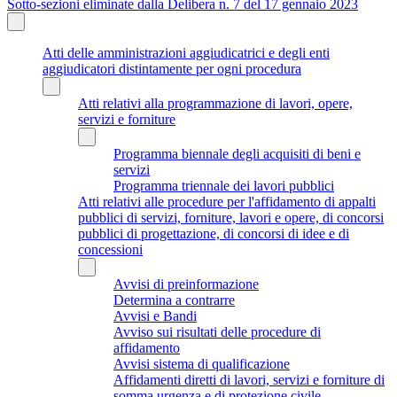
Sotto-sezioni eliminate dalla Delibera n. 7 del 17 gennaio 2023
Atti delle amministrazioni aggiudicatrici e degli enti
aggiudicatori distintamente per ogni procedura
Atti relativi alla programmazione di lavori, opere,
servizi e forniture
Programma biennale degli acquisiti di beni e
servizi
Programma triennale dei lavori pubblici
Atti relativi alle procedure per l'affidamento di appalti
pubblici di servizi, forniture, lavori e opere, di concorsi
pubblici di progettazione, di concorsi di idee e di
concessioni
Avvisi di preinformazione
Determina a contrarre
Avvisi e Bandi
Avviso sui risultati delle procedure di
affidamento
Avvisi sistema di qualificazione
Affidamenti diretti di lavori, servizi e forniture di
somma urgenza e di protezione civile