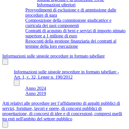
Informazioni ulteriori
Provvedimenti di esclusione e di ammissione dalle
procedure di gara
Composizione della commissione giudicatrice e
curricula dei suoi componenti
Contratti di acquisto di beni e servizi di importo stimato
superiore a 1 milione di euro
Resoconti della gestione finanziaria dei contratti al
termine della loro esecuzione
Informazioni sulle singole procedure in formato tabellare
Informazioni sulle singole procedure in formato tabellare -
Art. 1, c. 32, Legge n. 190/2012
Anno 2024
Anno 2019
Atti relativi alle procedure per l’affidamento di appalti pubblici di
servizi, forniture, lavori e opere, di concorsi pubblici di
progettazione, di concorsi di idee e di concessioni, compresi quelli
tra enti nell'ambito del settore pubblico