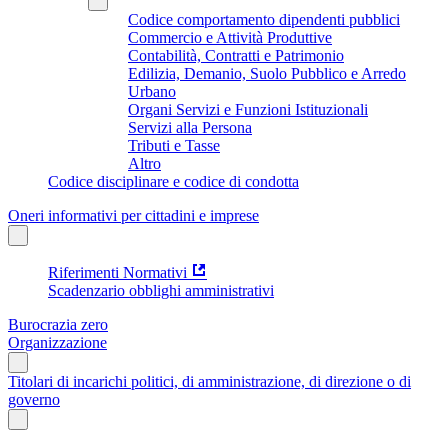
Codice comportamento dipendenti pubblici
Commercio e Attività Produttive
Contabilità, Contratti e Patrimonio
Edilizia, Demanio, Suolo Pubblico e Arredo
Urbano
Organi Servizi e Funzioni Istituzionali
Servizi alla Persona
Tributi e Tasse
Altro
Codice disciplinare e codice di condotta
Oneri informativi per cittadini e imprese
Riferimenti Normativi
Scadenzario obblighi amministrativi
Burocrazia zero
Organizzazione
Titolari di incarichi politici, di amministrazione, di direzione o di
governo