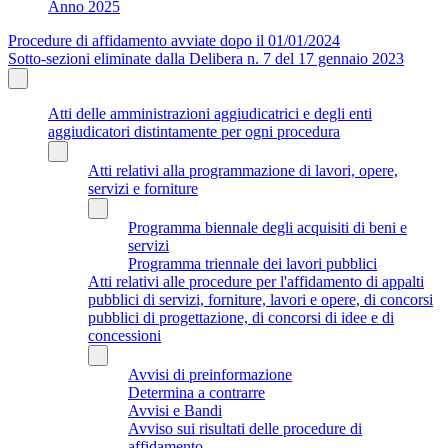
Anno 2025
Procedure di affidamento avviate dopo il 01/01/2024
Sotto-sezioni eliminate dalla Delibera n. 7 del 17 gennaio 2023
Atti delle amministrazioni aggiudicatrici e degli enti
aggiudicatori distintamente per ogni procedura
Atti relativi alla programmazione di lavori, opere,
servizi e forniture
Programma biennale degli acquisiti di beni e
servizi
Programma triennale dei lavori pubblici
Atti relativi alle procedure per l'affidamento di appalti
pubblici di servizi, forniture, lavori e opere, di concorsi
pubblici di progettazione, di concorsi di idee e di
concessioni
Avvisi di preinformazione
Determina a contrarre
Avvisi e Bandi
Avviso sui risultati delle procedure di
affidamento