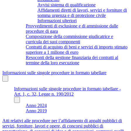
Avvisi sistema di qualificazione
Affidamenti diretti di lavori, servizi e forniture di
somma urgenza e di protezione civile
Informazioni ulteriori
Provvedimenti di esclusione e di ammissione dalle
procedure di gara
Composizione della commissione giudicatrice e
curricula dei suoi componenti
Contratti di acquisto di beni e servizi di importo stimato
superiore a 1 milione di euro
Resoconti della gestione finanziaria dei contratti al
termine della loro esecuzione
Informazioni sulle singole procedure in formato tabellare
Informazioni sulle singole procedure in formato tabellare -
Art. 1, c. 32, Legge n. 190/2012
Anno 2024
Anno 2019
Atti relativi alle procedure per l’affidamento di appalti pubblici di
servizi, forniture, lavori e opere, di concorsi pubblici di