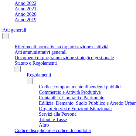
Anno 2022
Anno 2021
Anno 2020
Anno 2019
Atti generali
Riferimenti normativi su organizzazione e attività
Atti amministrativi generali
Documenti di programmazione strategico gestionale
Statuto e Regolamenti
Regolamenti
Codice comportamento dipendenti pubblici
Commercio e Attività Produttive
Contabilità, Contratti e Patrimonio
Edilizia, Demanio, Suolo Pubblico e Arredo Urba
Organi Servizi e Funzioni Istituzionali
Servizi alla Persona
Tributi e Tasse
Altro
Codice disciplinare e codice di condotta