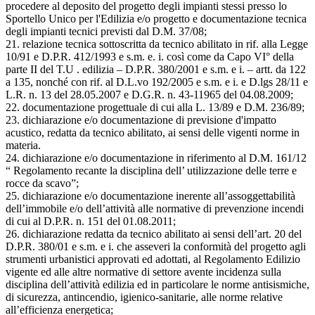
procedere al deposito del progetto degli impianti stessi presso lo
Sportello Unico per l'Edilizia e/o progetto e documentazione tecnica
degli impianti tecnici previsti dal D.M. 37/08;
21. relazione tecnica sottoscritta da tecnico abilitato in rif. alla Legge
10/91 e D.P.R. 412/1993 e s.m. e. i. così come da Capo VI° della
parte II del T.U . edilizia – D.P.R. 380/2001 e s.m. e i. – artt. da 122
a 135, nonché con rif. al D.L.vo 192/2005 e s.m. e i. e D.lgs 28/11 e
L.R. n. 13 del 28.05.2007 e D.G.R. n. 43-11965 del 04.08.2009;
22. documentazione progettuale di cui alla L. 13/89 e D.M. 236/89;
23. dichiarazione e/o documentazione di previsione d'impatto
acustico, redatta da tecnico abilitato, ai sensi delle vigenti norme in
materia.
24. dichiarazione e/o documentazione in riferimento al D.M. 161/12
“ Regolamento recante la disciplina dell’ utilizzazione delle terre e
rocce da scavo”;
25. dichiarazione e/o documentazione inerente all’assoggettabilità
dell’immobile e/o dell’attività alle normative di prevenzione incendi
di cui al D.P.R. n. 151 del 01.08.2011;
26. dichiarazione redatta da tecnico abilitato ai sensi dell’art. 20 del
D.P.R. 380/01 e s.m. e i. che asseveri la conformità del progetto agli
strumenti urbanistici approvati ed adottati, al Regolamento Edilizio
vigente ed alle altre normative di settore avente incidenza sulla
disciplina dell’attività edilizia ed in particolare le norme antisismiche,
di sicurezza, antincendio, igienico-sanitarie, alle norme relative
all’efficienza energetica;