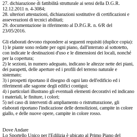
27. dichiarazione di fattibilità strutturale ai sensi della D.G.R.
12.12.2011 n. 4-3084;
28. ulteriori attestazioni, dichiarazioni sostitutive di certificazioni e
asseverazioni di tecnici abilitati;
29. documentazione in riferimento al D.P.G.R. n. 6/R del
23/05/2016.
Gli elaborati devono rispondere ai seguenti requisiti (duplice copia):
1) le piante sono redatte per ogni piano, dall'interrato al sottotetto,
con indicate le destinazioni d'uso e le dimensioni dei locali, nonché
per la copertura;
2) le sezioni, in numero adeguato, indicano le altezze nette dei piani,
dei parapetti, delle aperture ed i profili del terreno naturale e
sistemato;
3) i prospetti riportano il disegno di ogni lato dell'edificio ed i
riferimenti alle sagome degli edifici contigui;
4) i particolari illustrano gli eventuali elementi decorativi ed indicano
i materiali, le finiture, i colori;
5) nel caso di interventi di ampliamento o ristrutturazione, gli
elaborati riportano l'indicazione delle demolizioni, campite in colore
giallo, e delle nuove opere, campite in colore rosso.
Dove Andare
Lo Sportello Unico per l'Edilizia è ubicato al Primo Piano del