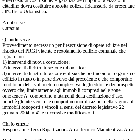
e del costo di costruzione. A garanzia dell'importo rateizzato, il
cittadino dovrà costituire apposita polizza fideiussoria da presentare
all'Ufficio Urbanistica.
A chi serve
Cittadini
Quando serve
Provvedimento necessario per l’esecuzione di opere edilizie nel
rispetto del PRGI vigente e regolamento edilizio comunale che
riguardano:
1) interventi di nuova costruzione;
2) interventi di ristrutturazione urbanistica;
3) interventi di ristrutturazione edilizia che portino ad un organismo
edilizio in tutto o in parte diverso dal precedente e che comportino
modifiche della volumetria complessiva degli edifici e dei prospetti
ovvero che, limitatamente agli immobili compresi nelle zone
omogenee A, comportino mutamenti della destinazione d'uso,
nonchè gli interventi che comportino modificazioni della sagoma di
immobili sottoposti a vincoli ai sensi del decreto legislativo 22
gennaio 2004, n.42 e successive modificazioni.
Chi lo emette
Responsabile Terza Ripartizione- Area Tecnico Manutentiva- Area 1