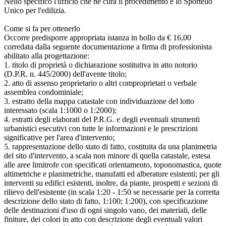
Nello specifico l'ufficio che ne cura il procedimento è lo Sportello
Unico per l'edilizia.
Come si fa per ottenerlo
Occorre predisporre appropriata istanza in bollo da € 16,00
corredata dalla seguente documentazione a firma di professionista
abilitato alla progettazione:
1. titolo di proprietà o dichiarazione sostitutiva in atto notorio
(D.P.R. n. 445/2000) dell'avente titolo;
2. atto di assenso proprietario o altri comproprietari o verbale
assemblea condominiale;
3. estratto della mappa catastale con individuazione del lotto
interessato (scala 1:1000 o 1:2000);
4. estratti degli elaborati del P.R.G. e degli eventuali strumenti
urbanistici esecutivi con tutte le informazioni e le prescrizioni
significative per l'area d'intervento;
5. rappresentazione dello stato di fatto, costituita da una planimetria
del sito d'intervento, a scala non minore di quella catastale, estesa
alle aree limitrofe con specificati orientamento, toponomastica, quote
altimetriche e planimetriche, manufatti ed alberature esistenti; per gli
interventi su edifici esistenti, inoltre, da piante, prospetti e sezioni di
rilievo dell'esistente (in scala 1:20 - 1:50 se necessarie per la corretta
descrizione dello stato di fatto, 1:100; 1:200), con specificazione
delle destinazioni d'uso di ogni singolo vano, dei materiali, delle
finiture, dei colori in atto con descrizione degli eventuali valori