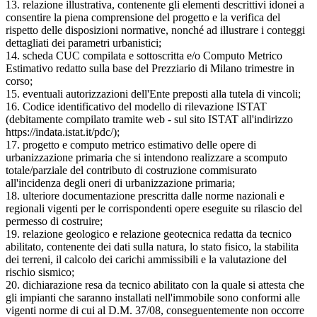
13. relazione illustrativa, contenente gli elementi descrittivi idonei a
consentire la piena comprensione del progetto e la verifica del
rispetto delle disposizioni normative, nonché ad illustrare i conteggi
dettagliati dei parametri urbanistici;
14. scheda CUC compilata e sottoscritta e/o Computo Metrico
Estimativo redatto sulla base del Prezziario di Milano trimestre in
corso;
15. eventuali autorizzazioni dell'Ente preposti alla tutela di vincoli;
16. Codice identificativo del modello di rilevazione ISTAT
(debitamente compilato tramite web - sul sito ISTAT all'indirizzo
https://indata.istat.it/pdc/);
17. progetto e computo metrico estimativo delle opere di
urbanizzazione primaria che si intendono realizzare a scomputo
totale/parziale del contributo di costruzione commisurato
all'incidenza degli oneri di urbanizzazione primaria;
18. ulteriore documentazione prescritta dalle norme nazionali e
regionali vigenti per le corrispondenti opere eseguite su rilascio del
permesso di costruire;
19. relazione geologico e relazione geotecnica redatta da tecnico
abilitato, contenente dei dati sulla natura, lo stato fisico, la stabilita
dei terreni, il calcolo dei carichi ammissibili e la valutazione del
rischio sismico;
20. dichiarazione resa da tecnico abilitato con la quale si attesta che
gli impianti che saranno installati nell'immobile sono conformi alle
vigenti norme di cui al D.M. 37/08, conseguentemente non occorre