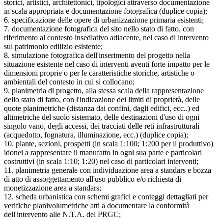
storici, artistici, architettonici, tipologici attraverso documentazione
in scala appropriata e documentazione fotografica (duplice copia);
6. specificazione delle opere di urbanizzazione primaria esistenti;
7. documentazione fotografica del sito nello stato di fatto, con
riferimento al contesto insediativo adiacente, nel caso di intervento
sul patrimonio edilizio esistente;
8. simulazione fotografica dell'inserimento del progetto nella
situazione esistente nel caso di interventi aventi forte impatto per le
dimensioni proprie o per le caratteristiche storiche, artistiche o
ambientali del contesto in cui si collocano;
9. planimetria di progetto, alla stessa scala della rappresentazione
dello stato di fatto, con l'indicazione dei limiti di proprietà, delle
quote planimetriche (distanza dai confini, dagli edifici, ecc..) ed
altimetriche del suolo sistemato, delle destinazioni d'uso di ogni
singolo vano, degli accessi, dei tracciati delle reti infrastrutturali
(acquedotto, fognatura, illuminazione, ecc.) (duplice copia);
10. piante, sezioni, prospetti (in scala 1:100; 1:200 per il produttivo)
idonei a rappresentare il manufatto in ogni sua parte e particolari
costruttivi (in scala 1:10; 1:20) nel caso di particolari interventi;
11. planimetria generale con individuazione area a standars e bozza
di atto di assoggettamento all'uso pubblico e/o richiesta di
monetizzazione area a standars;
12. scheda urbanistica con schemi grafici e conteggi dettagliati per
verifiche planivolumetriche atti a documentare la conformità
dell'intervento alle N.T.A. del PRGC;