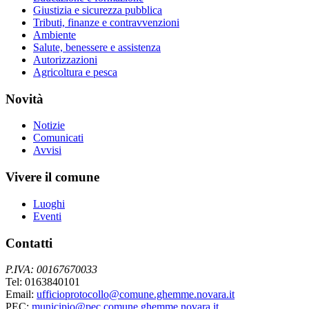
Giustizia e sicurezza pubblica
Tributi, finanze e contravvenzioni
Ambiente
Salute, benessere e assistenza
Autorizzazioni
Agricoltura e pesca
Novità
Notizie
Comunicati
Avvisi
Vivere il comune
Luoghi
Eventi
Contatti
P.IVA: 00167670033
Tel: 0163840101
Email:
ufficioprotocollo@comune.ghemme.novara.it
PEC:
municipio@pec.comune.ghemme.novara.it