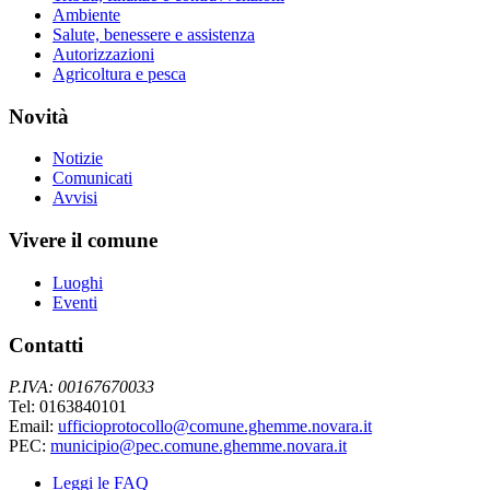
Ambiente
Salute, benessere e assistenza
Autorizzazioni
Agricoltura e pesca
Novità
Notizie
Comunicati
Avvisi
Vivere il comune
Luoghi
Eventi
Contatti
P.IVA: 00167670033
Tel: 0163840101
Email:
ufficioprotocollo@comune.ghemme.novara.it
PEC:
municipio@pec.comune.ghemme.novara.it
Leggi le FAQ