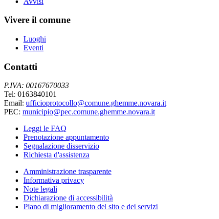
Avvisi
Vivere il comune
Luoghi
Eventi
Contatti
P.IVA: 00167670033
Tel: 0163840101
Email:
ufficioprotocollo@comune.ghemme.novara.it
PEC:
municipio@pec.comune.ghemme.novara.it
Leggi le FAQ
Prenotazione appuntamento
Segnalazione disservizio
Richiesta d'assistenza
Amministrazione trasparente
Informativa privacy
Note legali
Dichiarazione di accessibilità
Piano di miglioramento del sito e dei servizi