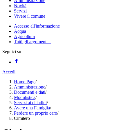
Amministrazione
Novità
Servizi
Vivere il comune
Accesso all'informazione
Acqua
Agricoltura
Tutti gli argomenti...
Seguici su
Accedi
Home Page
/
Amministrazione
/
Documenti e dati
/
Modulistica
/
Servizi ai cittadini
/
Avere una Famiglia
/
Perdere un proprio caro
/
Cimitero