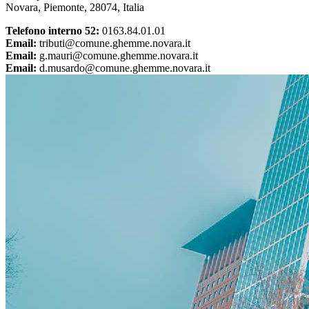
Novara, Piemonte, 28074, Italia
Telefono interno 52:
0163.84.01.01
Email:
tributi@comune.ghemme.novara.it
Email:
g.mauri@comune.ghemme.novara.it
Email:
d.musardo@comune.ghemme.novara.it