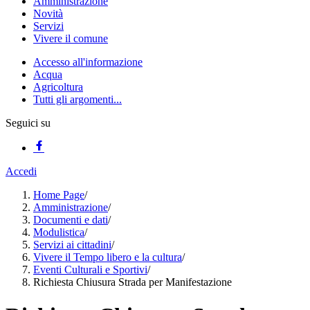
Amministrazione
Novità
Servizi
Vivere il comune
Accesso all'informazione
Acqua
Agricoltura
Tutti gli argomenti...
Seguici su
Accedi
Home Page
/
Amministrazione
/
Documenti e dati
/
Modulistica
/
Servizi ai cittadini
/
Vivere il Tempo libero e la cultura
/
Eventi Culturali e Sportivi
/
Richiesta Chiusura Strada per Manifestazione